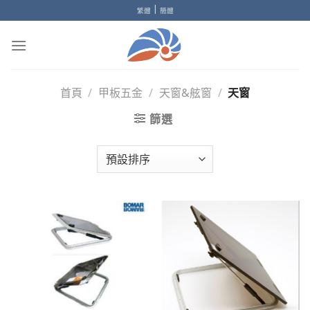
Skip
|
繁體
簡體
to
content
首頁
/
甲板五金
/
天窗&舷窗
/
天窗
篩選