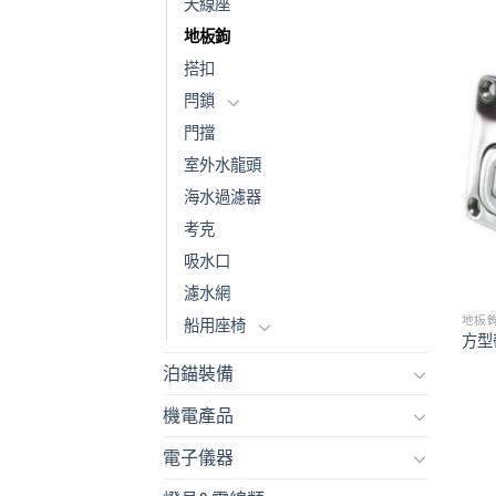
天線座
地板鉤
搭扣
閂鎖
門擋
室外水龍頭
海水過濾器
考克
吸水口
濾水網
地板
船用座椅
方型
泊錨裝備
機電產品
電子儀器