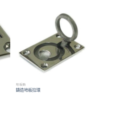
地板鉤
鑄造地板拉環