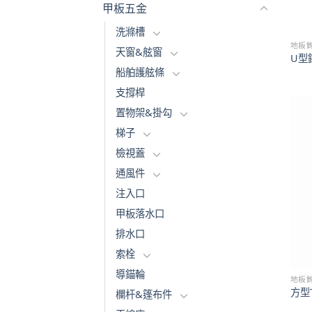
甲板五金
洗滌槽
地板
天窗&舷窗
U型
船舶護舷條
支撐桿
置物架&掛勾
梯子
檢視蓋
通風件
注入口
甲板落水口
排水口
索栓
導錨輪
地板
方型
欄杆&篷布件