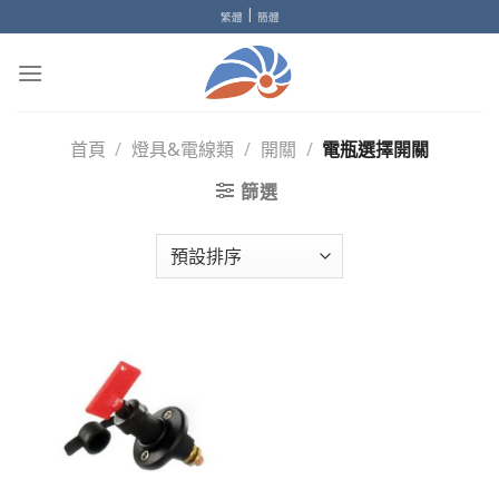
Skip
|
繁體
簡體
to
content
首頁
/
燈具&電線類
/
開關
/
電瓶選擇開關
篩選