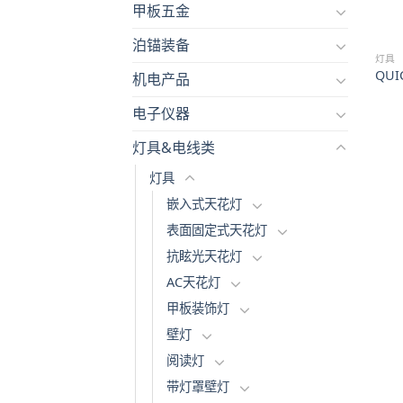
甲板五金
泊锚装备
灯具
QUIC
机电产品
电子仪器
灯具&电线类
灯具
嵌入式天花灯
表面固定式天花灯
抗眩光天花灯
AC天花灯
甲板装饰灯
壁灯
阅读灯
带灯罩壁灯