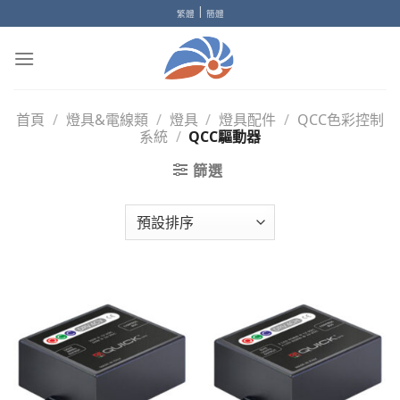
Skip
|
繁體
簡體
to
content
首頁
/
燈具&電線類
/
燈具
/
燈具配件
/
QCC色彩控制
系統
/
QCC驅動器
篩選