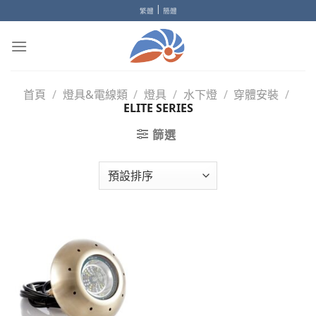
Skip
|
繁體
簡體
to
content
首頁
/
燈具&電線類
/
燈具
/
水下燈
/
穿體安裝
/
ELITE SERIES
篩選