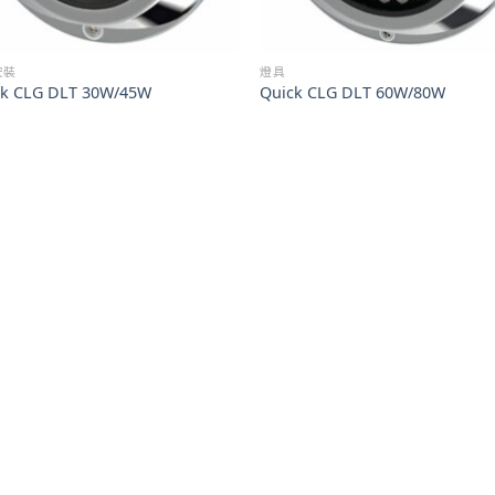
安裝
燈具
ck CLG DLT 30W/45W
Quick CLG DLT 60W/80W