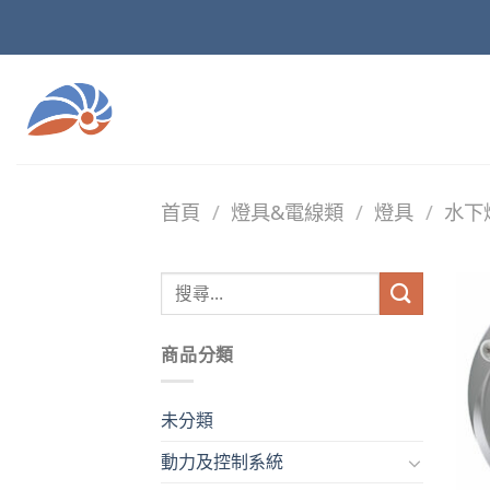
Skip
to
content
首頁
/
燈具&電線類
/
燈具
/
水下
商品分類
未分類
動力及控制系統