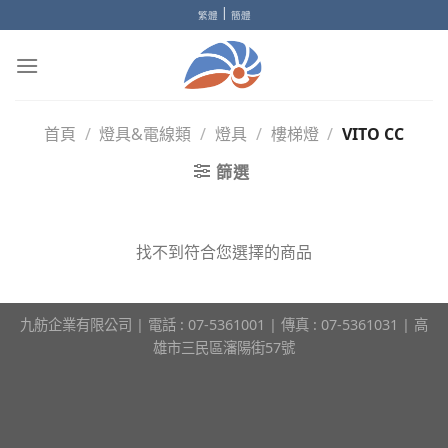
Skip
|
繁體
簡體
to
content
首頁
/
燈具&電線類
/
燈具
/
樓梯燈
/
VITO CC
篩選
找不到符合您選擇的商品
九舫企業有限公司 | 電話 : 07-5361001 | 傳真 : 07-5361031 | 高
雄市三民區瀋陽街57號