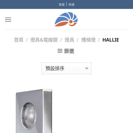
Skip
|
繁體
簡體
to
content
首頁
/
燈具&電線類
/
燈具
/
樓梯燈
/
HALLIE
篩選