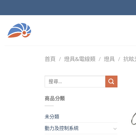
Skip
to
content
首頁
/
燈具&電線類
/
燈具
/
抗眩
商品分類
未分類
動力及控制系統