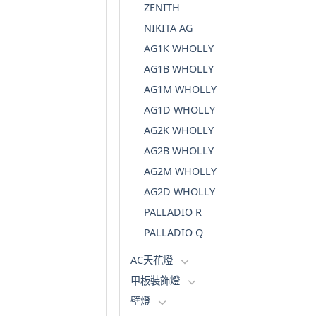
ZENITH
NIKITA AG
AG1K WHOLLY
AG1B WHOLLY
AG1M WHOLLY
AG1D WHOLLY
AG2K WHOLLY
AG2B WHOLLY
AG2M WHOLLY
AG2D WHOLLY
PALLADIO R
PALLADIO Q
AC天花燈
甲板裝飾燈
壁燈