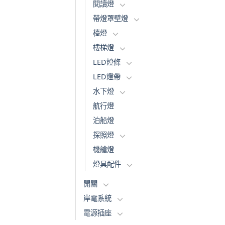
閱讀燈
帶燈罩壁燈
檯燈
樓梯燈
LED燈條
LED燈帶
水下燈
航行燈
泊船燈
探照燈
機艙燈
燈具配件
開關
岸電系統
電源插座