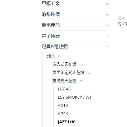
甲板五金
泊錨裝備
燈具
QUI
機電產品
電子儀器
燈具&電線類
燈具
嵌入式天花燈
表面固定式天花燈
抗眩光天花燈
ELY AG
ELY SMOKEY / WT
AG1K
AG2K
JAZZ H10