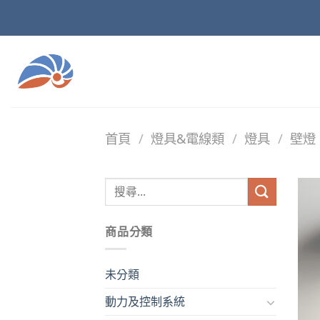
Skip
to
content
首頁
/
燈具&電線類
/
燈具
/
壁燈
商品分類
未分類
動力及控制系統