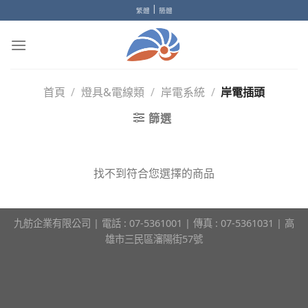
Skip
|
繁體
簡體
to
content
首頁
/
燈具&電線類
/
岸電系統
/
岸電插頭
篩選
找不到符合您選擇的商品
九舫企業有限公司 | 電話 : 07-5361001 | 傳真 : 07-5361031 | 高
雄市三民區瀋陽街57號