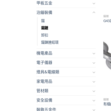
甲板五金
泊錨裝備
錨鏈
錨
G4
錨鏈
卸扣
錨鍊連結環
機電產品
電子儀器
燈具&電線類
家電用品
管材類
錨鏈
安全設備
有檔(
裝飾五金件