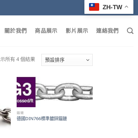
ZH-TW
關於我們
商品展示
影片展示
連絡我們
示所有 4 個結果
錨鏈
德國DIN766標準鍍鋅錨鏈