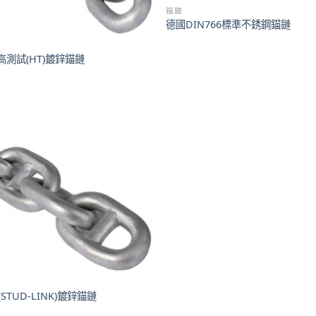
錨鏈
德國DIN766標準不銹鋼錨鏈
3高測試(HT)鍍鋅錨鏈
STUD-LINK)鍍鋅錨鏈