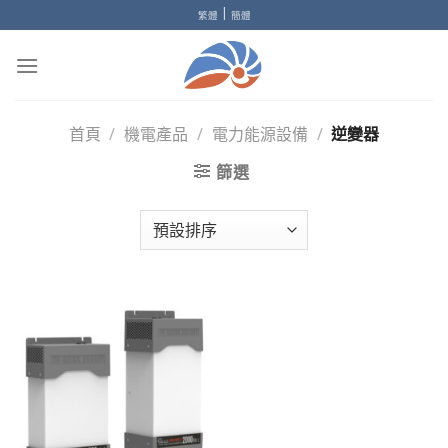
Skip
|
繁體
簡體
to
content
首頁
/
機電產品
/
電力能源設備
/
逆變器
篩選