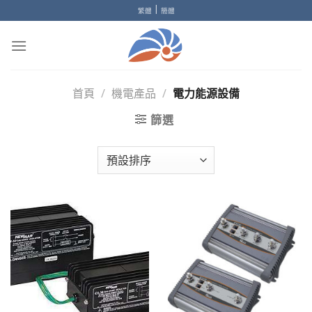
Skip
|
繁體
簡體
to
content
首頁
/
機電產品
/
電力能源設備
篩選