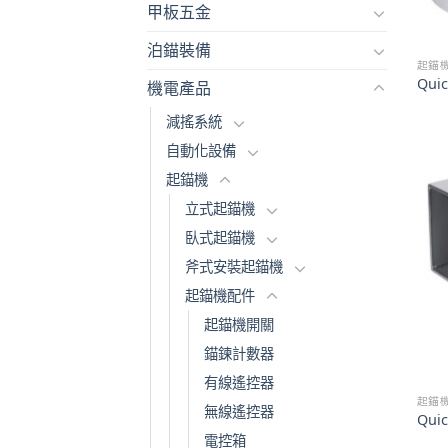
甲板五金
泊錨裝備
起錨
Qui
機電產品
減搖系統
自動化設備
起錨機
立式起錨機
臥式起錨機
斧式安裝起錨機
起錨機配件
起錨機開關
錨鍊計數器
有線遙控器
起錨
無線遙控器
Qui
電控箱