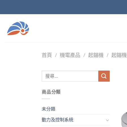
Skip
to
content
首頁
/
機電產品
/
起錨機
/
起錨機
商品分類
未分類
動力及控制系統