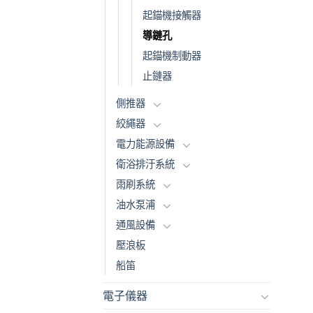
起錨機接觸器
導鏈孔
起錨機制動器
止鏈器
側推器
絞繩器
電力能源設備
衛浴排汙系統
雨刷系統
油水泵浦
通風設備
壓浪板
船笛
電子儀器