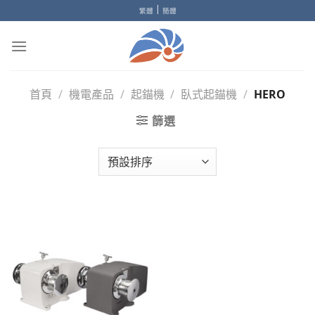
Skip
|
繁體
簡體
to
content
首頁
/
機電產品
/
起錨機
/
臥式起錨機
/
HERO
篩選