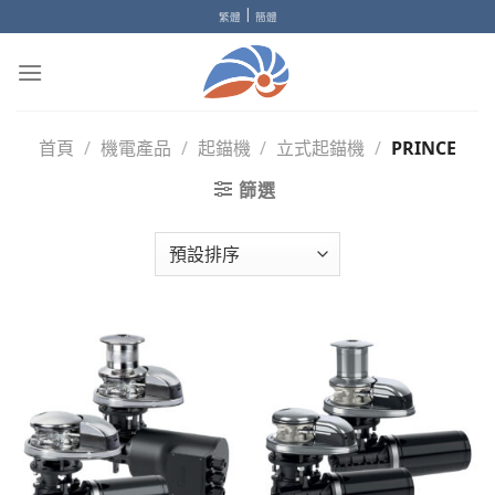
Skip
|
繁體
簡體
to
content
首頁
/
機電產品
/
起錨機
/
立式起錨機
/
PRINCE
篩選