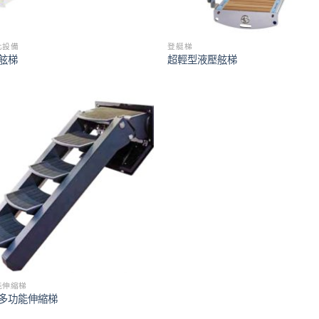
化設備
登艇梯
舷梯
超輕型液壓舷梯
能伸縮梯
多功能伸縮梯