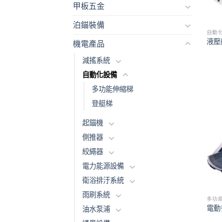
甲板五金
泊錨裝備
自動
液壓
機電產品
減搖系統
自動化設備
多功能伸縮梯
登艇梯
起錨機
側推器
絞繩器
電力能源設備
衛浴排汙系統
雨刷系統
多功
電動
油水泵浦