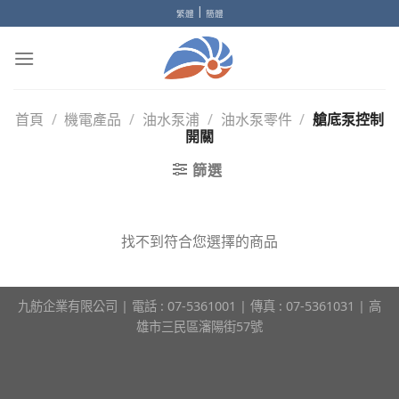
Skip
|
繁體
簡體
to
content
首頁
/
機電產品
/
油水泵浦
/
油水泵零件
/
艙底泵控制
開關
篩選
找不到符合您選擇的商品
九舫企業有限公司 | 電話 : 07-5361001 | 傳真 : 07-5361031 | 高
雄市三民區瀋陽街57號