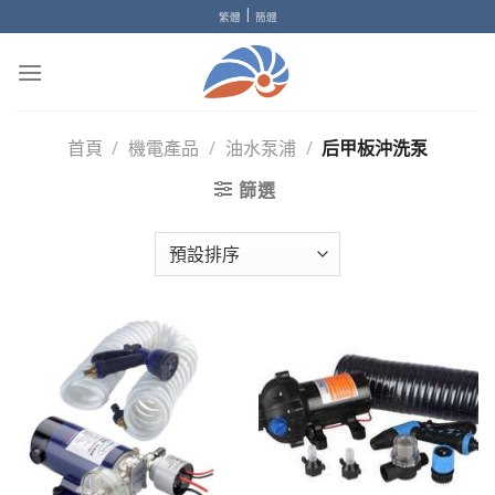
Skip
|
繁體
簡體
to
content
首頁
/
機電產品
/
油水泵浦
/
后甲板沖洗泵
篩選