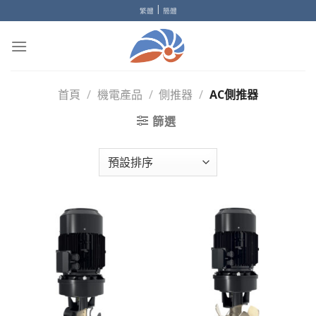
Skip
|
繁體
簡體
to
content
首頁
/
機電產品
/
側推器
/
AC側推器
篩選