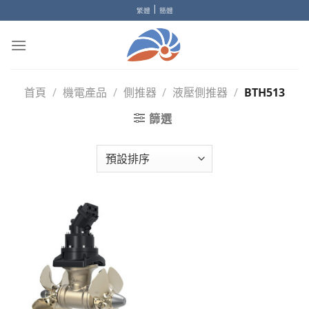
Skip
|
繁體
簡體
to
content
首頁
/
機電產品
/
側推器
/
液壓側推器
/
BTH513
篩選