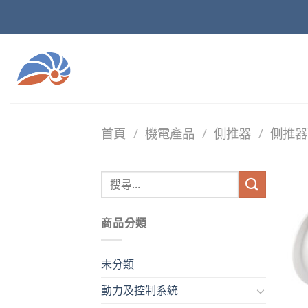
Skip
to
content
首頁
/
機電產品
/
側推器
/
側推器
商品分類
未分類
動力及控制系統