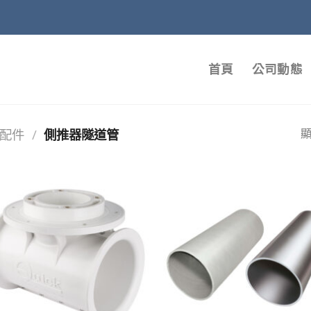
首頁
公司動態
配件
/
側推器隧道管
顯