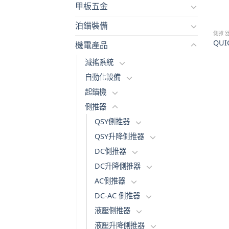
甲板五金
泊錨裝備
側推
QU
機電產品
減搖系統
自動化設備
起錨機
側推器
QSY側推器
QSY升降側推器
DC側推器
DC升降側推器
AC側推器
DC-AC 側推器
液壓側推器
液壓升降側推器