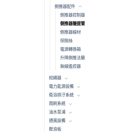
側推器配件
側推器控制器
側推器隧道管
側推器線材
保險絲
電源轉換箱
升降側推法蘭
無線遙控器
絞繩器
電力能源設備
衛浴排汙系統
雨刷系統
油水泵浦
通風設備
壓浪板