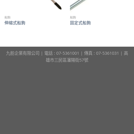
船鉤
船鉤
伸縮式船鉤
固定式船鉤
九舫企業有限公司 | 電話 : 07-5361001 | 傳真 : 07-5361031 | 高
雄市三民區瀋陽街57號