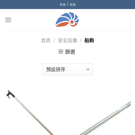
Skip
|
繁體
簡體
to
content
首頁
/
安全設備
/
船鉤
篩選