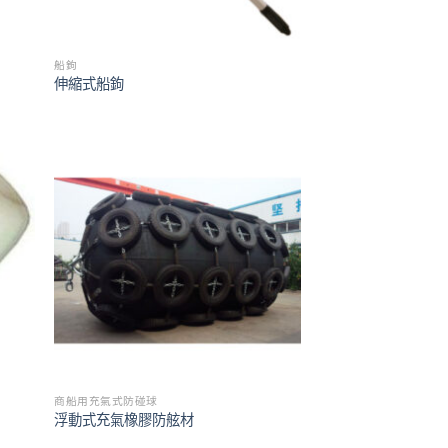
船鉤
伸縮式船鉤
商船用充氣式防碰球
浮動式充氣橡膠防舷材