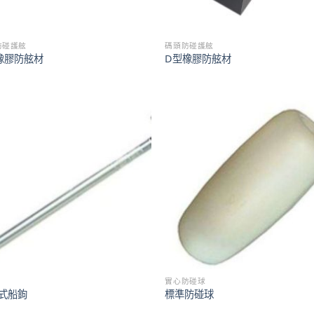
防碰護舷
碼頭防碰護舷
橡膠防舷材
D型橡膠防舷材
實心防碰球
式船鉤
標準防碰球