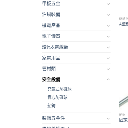
甲板五金
泊錨裝備
碼頭
A型
機電產品
電子儀器
燈具&電線類
家電用品
管材類
安全設備
充氣式防碰球
實心防碰球
船鉤
船鉤
裝飾五金件
固定