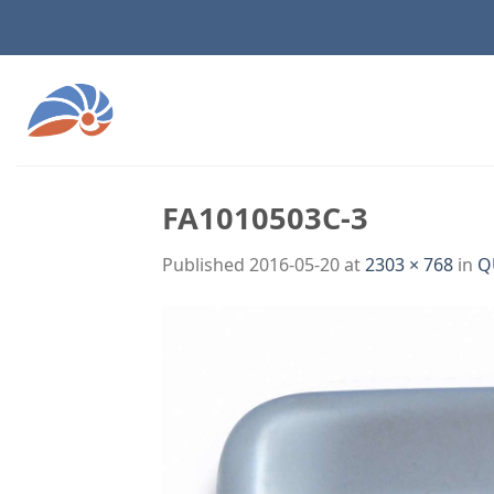
Skip
to
content
FA1010503C-3
Published
2016-05-20
at
2303 × 768
in
Q