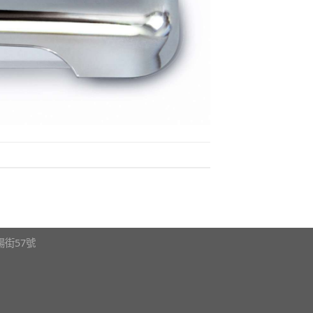
瀋陽街57號