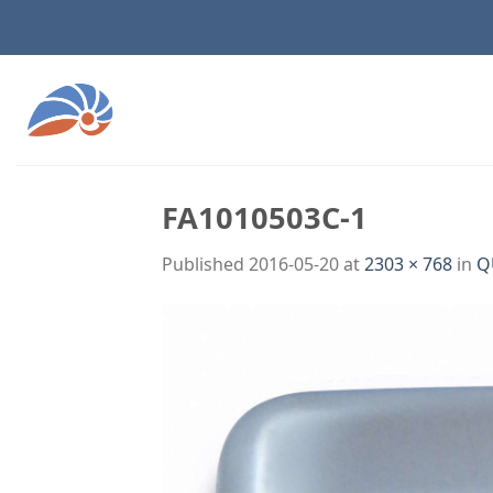
Skip
to
content
FA1010503C-1
Published
2016-05-20
at
2303 × 768
in
Q