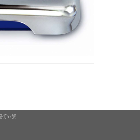
瀋陽街57號