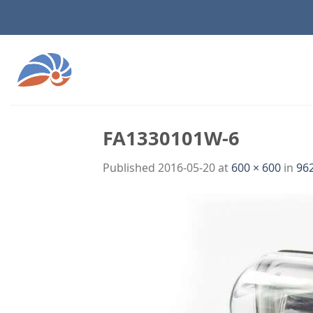
Skip
to
content
FA1330101W-6
Published
2016-05-20
at
600 × 600
in
9