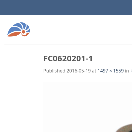
Skip
to
content
FC0620201-1
Published
2016-05-19
at
1497 × 1559
in