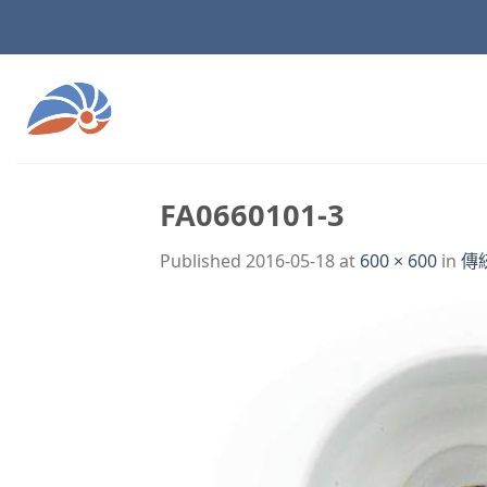
Skip
to
content
FA0660101-3
Published
2016-05-18
at
600 × 600
in
傳