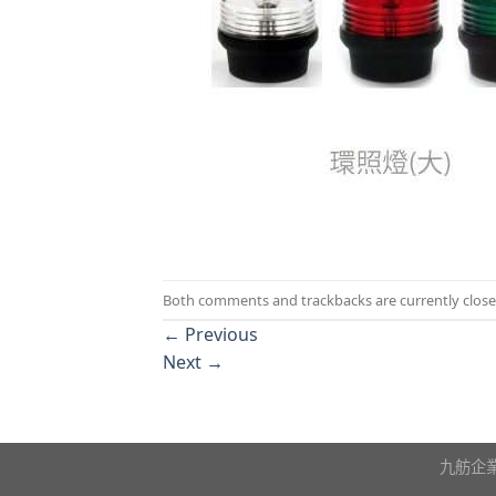
Both comments and trackbacks are currently close
←
Previous
Next
→
九舫企業有