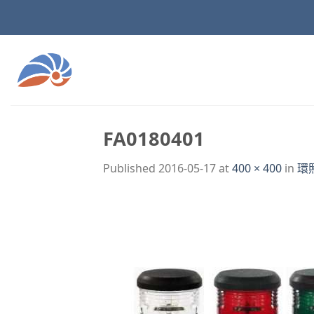
Skip
to
content
FA0180401
Published
2016-05-17
at
400 × 400
in
環