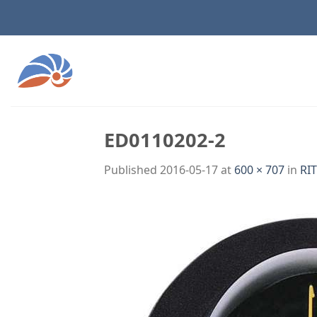
Skip
to
content
ED0110202-2
Published
2016-05-17
at
600 × 707
in
RI