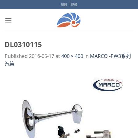
Skip
|
繁體
簡體
to
content
DL0310115
Published
2016-05-17
at
400 × 400
in
MARCO -PW3系列
汽笛