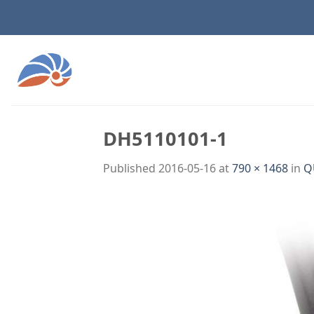
Skip
to
content
DH5110101-1
Published
2016-05-16
at
790 × 1468
in
Q