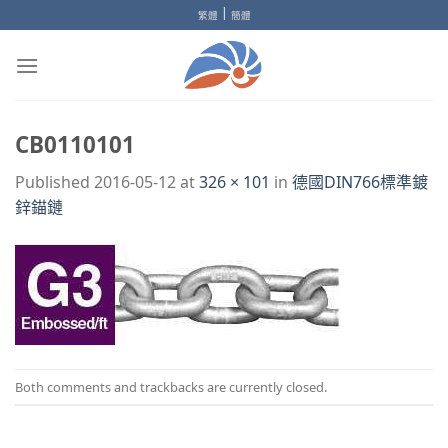
Skip
|
繁體
簡體
to
content
CB0110101
Published
2016-05-12
at
326 × 101
in
德國DIN766標準鍍
鋅錨鏈
Both comments and trackbacks are currently closed.