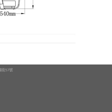
瀋陽街57號