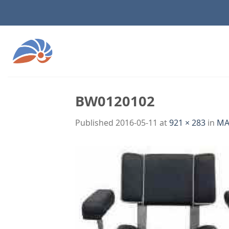
Skip
to
content
BW0120102
Published
2016-05-11
at
921 × 283
in
M