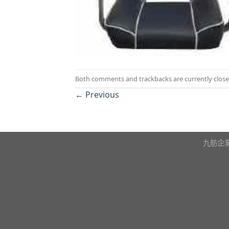
Both comments and trackbacks are currently close
←
Previous
九舫企業有