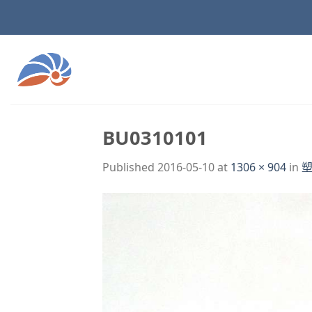
Skip
to
content
BU0310101
Published
2016-05-10
at
1306 × 904
in