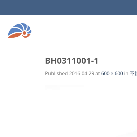
Skip
to
content
BH0311001-1
Published
2016-04-29
at
600 × 600
in
不