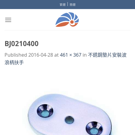
Skip
|
繁體
簡體
to
content
BJ0210400
Published
2016-04-28
at
461 × 367
in
不銹鋼墊片安裝波
浪柄扶手