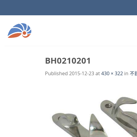
Skip
to
content
BH0210201
Published
2015-12-23
at
430 × 322
in
不