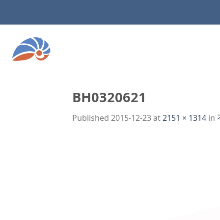
Skip
to
content
BH0320621
Published
2015-12-23
at
2151 × 1314
in