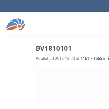
Skip
to
content
BV1810101
Published
2015-12-23
at
1161 × 1665
in