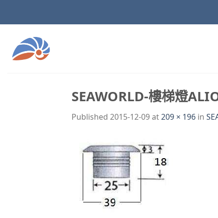
Skip
to
content
SEAWORLD-樓梯燈ALIO
Published
2015-12-09
at
209 × 196
in
SE