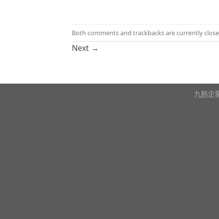
Both comments and trackbacks are currently close
Next
→
九舫企業有