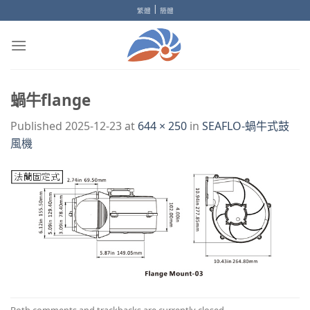
Skip
|
繁體
簡體
to
content
蝸牛flange
Published
2025-12-23
at
644 × 250
in
SEAFLO-蝸牛式鼓
風機
Both comments and trackbacks are currently closed.