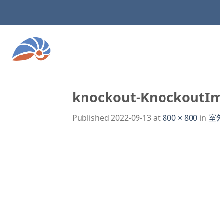
Skip
to
content
knockout-KnockoutI
Published
2022-09-13
at
800 × 800
in
室