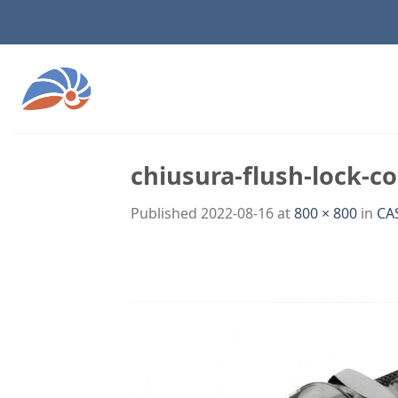
Skip
to
content
chiusura-flush-lock-c
Published
2022-08-16
at
800 × 800
in
C