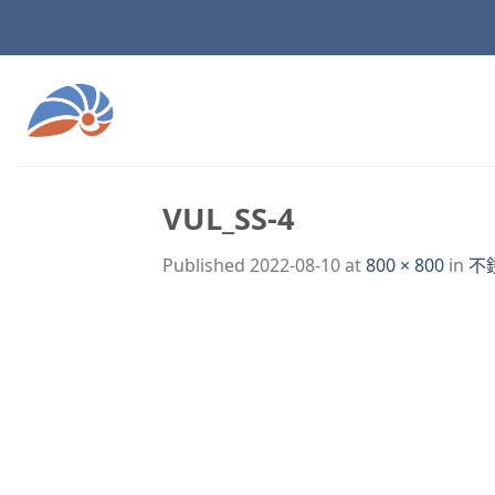
Skip
to
content
VUL_SS-4
Published
2022-08-10
at
800 × 800
in
不