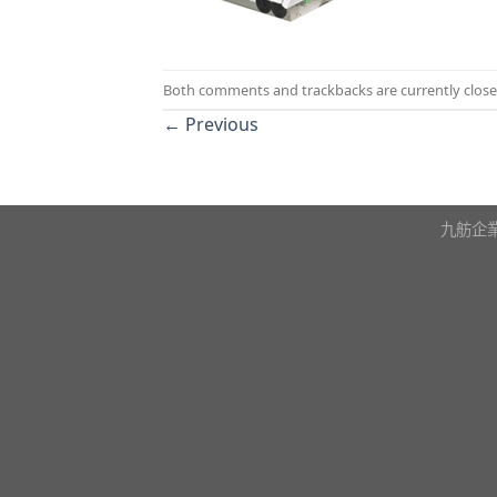
Both comments and trackbacks are currently close
←
Previous
九舫企業有