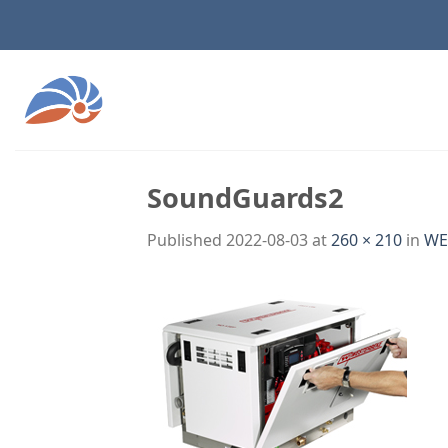
Skip
to
content
SoundGuards2
Published
2022-08-03
at
260 × 210
in
WE