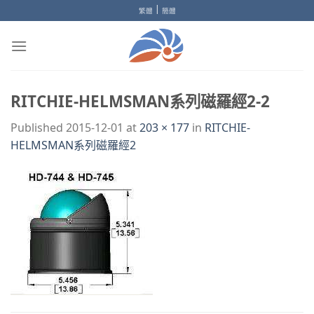
Skip
|
繁體
簡體
to
content
RITCHIE-HELMSMAN系列磁羅經2-2
Published
2015-12-01
at
203 × 177
in
RITCHIE-
HELMSMAN系列磁羅經2